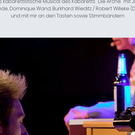
 kabarettistische Musical des Kabaretts "Die Arche" mit J
de, Dominique Wand, Burkhard Wieditz / Robert Willeke (
und mit mir an den Tasten sowie Stimmbändern