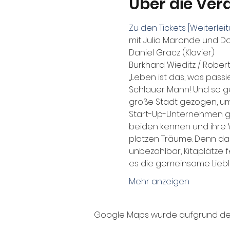
Über die Ver
Zu den Tickets [Weiterle
mit Julia Maronde und 
Daniel Gracz (Klavier)
Burkhard Wieditz / Robert
„Leben ist das, was passi
Schlauer Mann! Und so geh
große Stadt gezogen, um 
Start-Up-Unternehmen grü
beiden kennen und ihre 
platzen Träume. Denn da 
unbezahlbar, Kitaplätze f
es die gemeinsame Lieblin
Mehr anzeigen
Google Maps wurde aufgrund der A