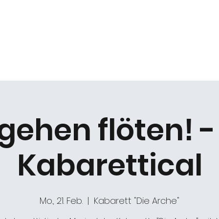
k
Duo Beat2
Kabarett "DIE ARCHE"
Chöre
gehen flöten! 
Kabarettical
Mo., 21. Feb.
  |  
Kabarett "Die Arche"