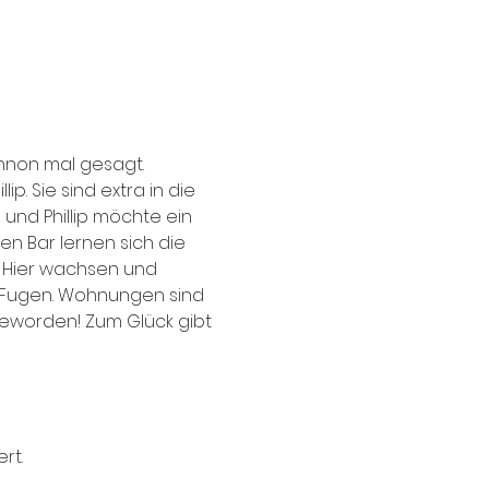
ennon mal gesagt. 
. Sie sind extra in die 
und Phillip möchte ein 
n Bar lernen sich die 
 Hier wachsen und 
n Fugen. Wohnungen sind 
 geworden! Zum Glück gibt 
rt.