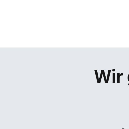
Daniel Gracz
Start
Termine
Über mich
Bermuda Zweiec
Wir 