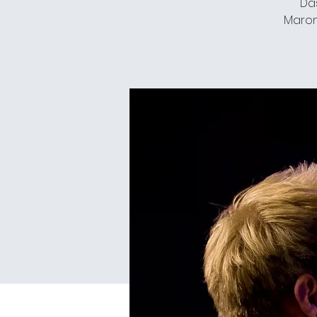
Das
Maron