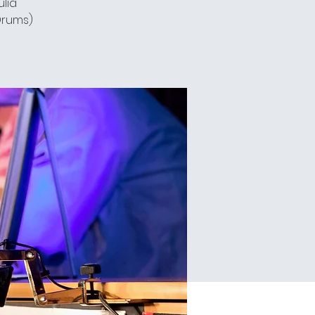
ulia
Drums)