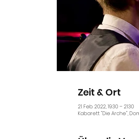
Zeit & Ort
21. Feb. 2022, 19:30 – 21:30
Kabarett "Die Arche", Dom