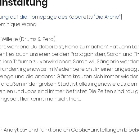
anstaltung
itung auf die Homepage des Kabaretts "Die Arche"]
Dominique Wand
 Willeke (Drums & Perc.)
ert, während Du dabei bist, Pläne zu machen.“ Hat John L
t es auch unseren beiden Protagonisten, Sarah und Phillip
ihre Träume zu verwirklichen. Sarah will Sängerin werden 
nden, irgendwas im Medienbereich ... In einer angesagte
Wege und die anderer Gäste kreuzen sich immer wieder.
draußen in der großen Stadt ist alles irgendwie aus de
ehlen und Jobs sind immer befristet. Die Zeiten sind rau
gsbar. Hier kennt man sich, hier…
nalytics- und funktionalen Cookie-Einstellungen blockie