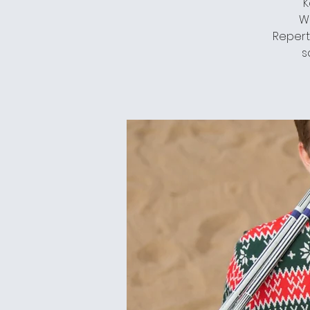
K
W
Repert
s