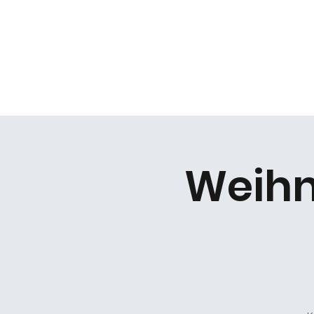
Daniel Gracz
Start
Termine
Über mich
Bermuda Zweiec
Weihn