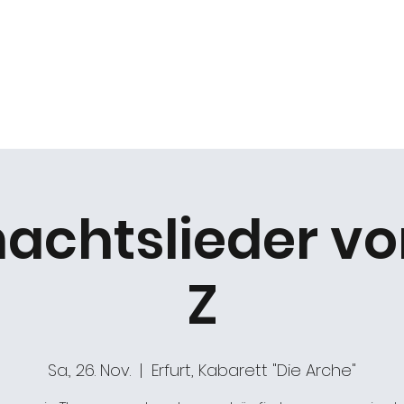
k
Duo Beat2
Kabarett "DIE ARCHE"
Chöre
achtslieder von
Z
Sa., 26. Nov.
  |  
Erfurt, Kabarett "Die Arche"