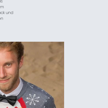
as
um
ack und
en