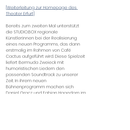
[Weiterleitung zur Homepage des 
Theater Erfurt]
Bereits zum zweiten Mal unterstützt 
die STUDIO.BOX regionale 
Künstler:innen bei der Realisierung 
eines neuen Programms, das dann 
erstmalig im Rahmen von Café 
Cactus aufgeführt wird. Diese Spielzeit 
liefert Bermuda Zweieck mit 
humoristischen Liedern den 
passenden Soundtrack zu unserer 
Zeit. In ihrem neuen 
Bühnenprogramm machen sich 
Daniel Gracz und Fabian Hagedorn im 
wahrsten Sinne des Wortes einen 
Reim auf die Gegenwart. Virtuos an 
den Tasten begleitet, entführen die 
wortverspielten Liedtexte das 
Publikum in die Welt des Klamauks.