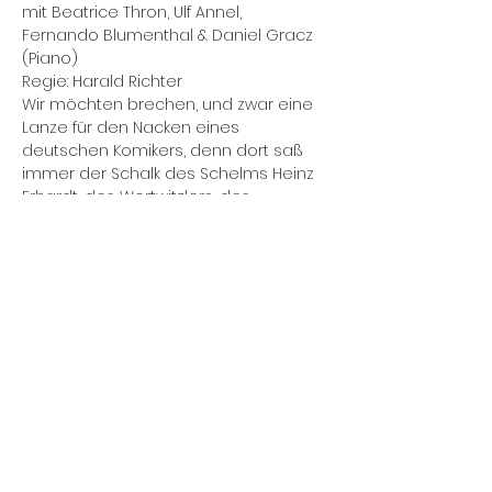
mit Beatrice Thron, Ulf Annel, 
Fernando Blumenthal & Daniel Gracz 
(Piano)
Regie: Harald Richter 
Wir möchten brechen, und zwar eine 
Lanze für den Nacken eines 
deutschen Komikers, denn dort saß 
immer der Schalk des Schelms Heinz 
Erhardt, des Wortwitzlers, des 
mopsfidelen Mannes mit dem 
Wirtschaftswunderbauch, der aus 
demselben heraus wundervolle 
Pointen produzierte, bei denen sich 
so manches Publikum den eigenen 
Bauch vor Lachen hielt.
Diese Veranstaltung teilen