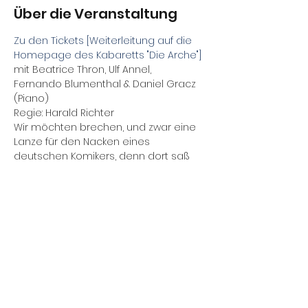
Über die Veranstaltung
Zu den Tickets [Weiterleitung auf die 
Homepage des Kabaretts "Die Arche"]
mit Beatrice Thron, Ulf Annel, 
Fernando Blumenthal & Daniel Gracz 
(Piano)
Regie: Harald Richter 
Wir möchten brechen, und zwar eine 
Lanze für den Nacken eines 
deutschen Komikers, denn dort saß 
immer der Schalk des Schelms Heinz 
Erhardt, des Wortwitzlers, des 
mopsfidelen Mannes mit dem 
Wirtschaftswunderbauch, der aus 
demselben heraus wundervolle 
Pointen produzierte, bei denen sich 
so manches Publikum den eigenen 
Bauch vor Lachen hielt.