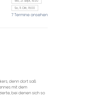
Mo., 21. Sept., 19:30
So., 11. Okt., 16:00
7 Termine ansehen
ers, denn dort saß 
Mannes mit dem 
rte, bei denen sich so 