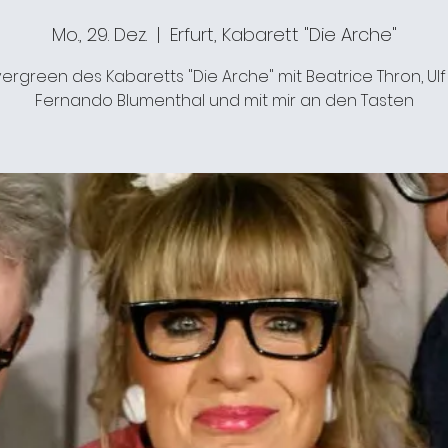
Mo., 29. Dez.
  |  
Erfurt, Kabarett "Die Arche"
ergreen des Kabaretts "Die Arche" mit Beatrice Thron, Ulf
Fernando Blumenthal und mit mir an den Tasten