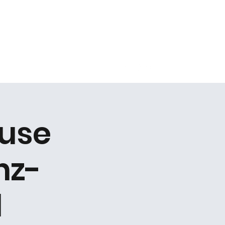
Kontakt
use
nz-
d