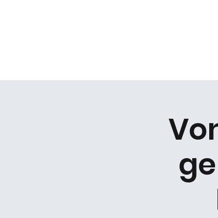
Daniel Gracz
Start
Termine
Über mich
Bermuda Zweiec
Vo
ge