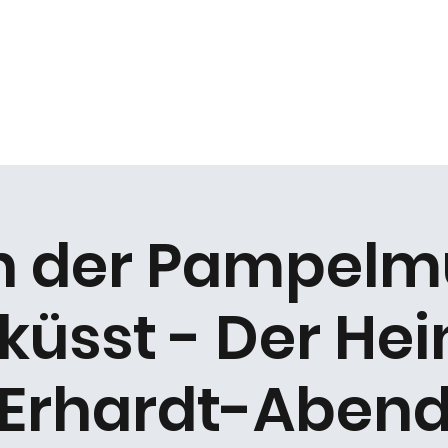
k
Duo Beat2
Kabarett "DIE ARCHE"
Chöre
n der Pampelm
küsst - Der Hei
Erhardt-Aben