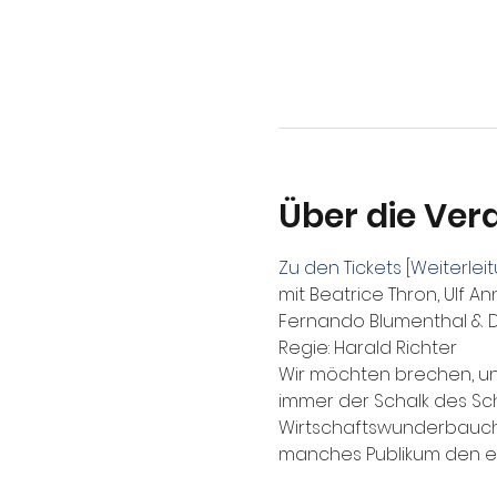
Über die Ver
Zu den Tickets [Weiterle
mit Beatrice Thron, Ulf Ann
Fernando Blumenthal & D
Regie: Harald Richter 
Wir möchten brechen, un
immer der Schalk des Sch
Wirtschaftswunderbauch,
manches Publikum den ei