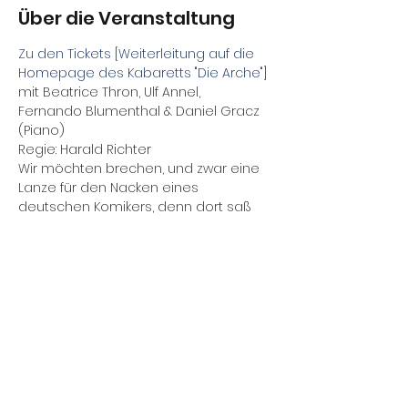
Über die Veranstaltung
Zu den Tickets [Weiterleitung auf die 
Homepage des Kabaretts "Die Arche"]
mit Beatrice Thron, Ulf Annel, 
Fernando Blumenthal & Daniel Gracz 
(Piano)
Regie: Harald Richter 
Wir möchten brechen, und zwar eine 
Lanze für den Nacken eines 
deutschen Komikers, denn dort saß 
immer der Schalk des Schelms Heinz 
Erhardt, des Wortwitzlers, des 
mopsfidelen Mannes mit dem 
Wirtschaftswunderbauch, der aus 
demselben heraus wundervolle 
Pointen produzierte, bei denen sich 
so manches Publikum den eigenen 
Bauch vor Lachen hielt.