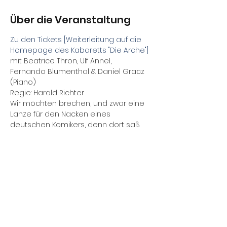
Über die Veranstaltung
Zu den Tickets [Weiterleitung auf die 
Homepage des Kabaretts "Die Arche"]
mit Beatrice Thron, Ulf Annel, 
Fernando Blumenthal & Daniel Gracz 
(Piano)
Regie: Harald Richter 
Wir möchten brechen, und zwar eine 
Lanze für den Nacken eines 
deutschen Komikers, denn dort saß 
immer der Schalk des Schelms Heinz 
Erhardt, des Wortwitzlers, des 
mopsfidelen Mannes mit dem 
Wirtschaftswunderbauch, der aus 
demselben heraus wundervolle 
Pointen produzierte, bei denen sich 
so manches Publikum den eigenen 
Bauch vor Lachen hielt.