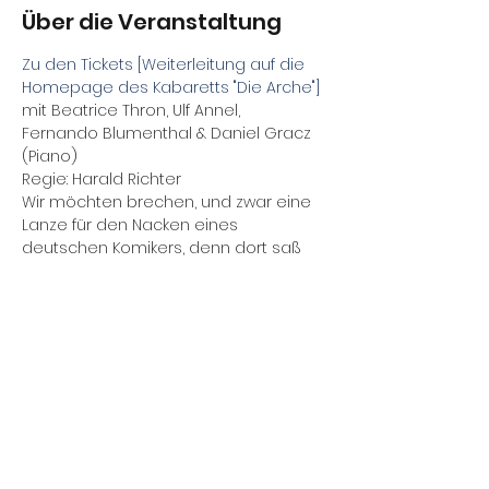
Über die Veranstaltung
Zu den Tickets [Weiterleitung auf die 
Homepage des Kabaretts "Die Arche"]
mit Beatrice Thron, Ulf Annel, 
Fernando Blumenthal & Daniel Gracz 
(Piano)
Regie: Harald Richter 
Wir möchten brechen, und zwar eine 
Lanze für den Nacken eines 
deutschen Komikers, denn dort saß 
immer der Schalk des Schelms Heinz 
Erhardt, des Wortwitzlers, des 
mopsfidelen Mannes mit dem 
Wirtschaftswunderbauch, der aus 
demselben heraus wundervolle 
Pointen produzierte, bei denen sich 
so manches Publikum den eigenen 
Bauch vor Lachen hielt.