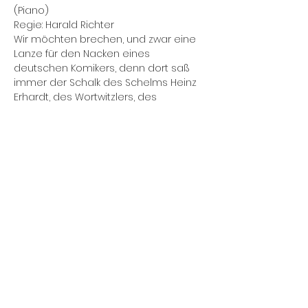
(Piano)
Regie: Harald Richter 
Wir möchten brechen, und zwar eine 
Lanze für den Nacken eines 
deutschen Komikers, denn dort saß 
immer der Schalk des Schelms Heinz 
Erhardt, des Wortwitzlers, des 
mopsfidelen Mannes mit dem 
Wirtschaftswunderbauch, der aus 
demselben heraus wundervolle 
Pointen produzierte, bei denen sich 
so manches Publikum den eigenen 
Bauch vor Lachen hielt.
Diese Veranstaltung teilen