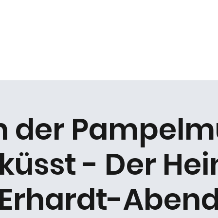
k
Duo Beat2
Kabarett "DIE ARCHE"
Chöre
n der Pampelm
küsst - Der Hei
Erhardt-Aben