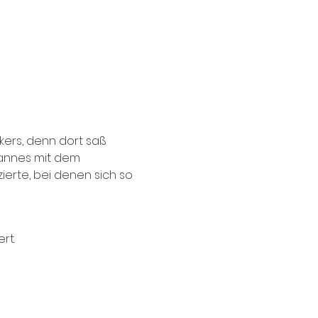
ers, denn dort saß 
Mannes mit dem 
rte, bei denen sich so 
rt.