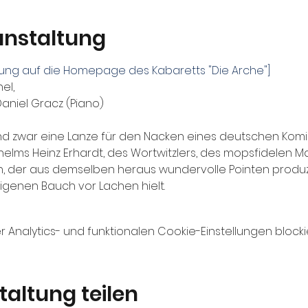
anstaltung
itung auf die Homepage des Kabaretts "Die Arche"]
el, 
aniel Gracz (Piano)
d zwar eine Lanze für den Nacken eines deutschen Komik
elms Heinz Erhardt, des Wortwitzlers, des mopsfidelen 
 der aus demselben heraus wundervolle Pointen produzie
genen Bauch vor Lachen hielt.
nalytics- und funktionalen Cookie-Einstellungen blockie
taltung teilen