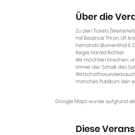
Über die Ver
Zu den Tickets [Weiterle
mit Beatrice Thron, Ulf Ann
Fernando Blumenthal & D
Regie: Harald Richter 
Wir möchten brechen, un
immer der Schalk des Sch
Wirtschaftswunderbauch,
manches Publikum den ei
Google Maps wurde aufgrund der A
Diese Verans