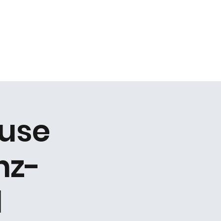
Kontakt
use
nz-
d