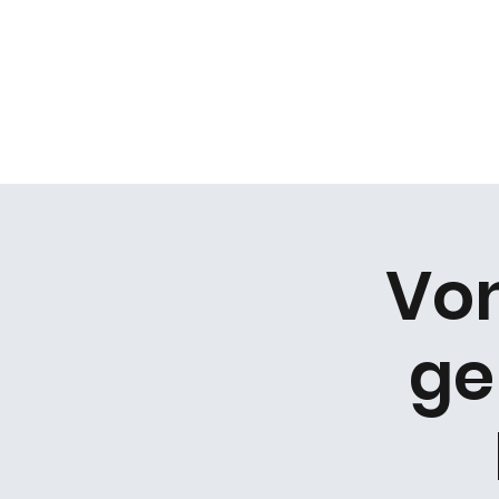
Daniel Gracz
Start
Termine
Über mich
Bermuda Zweiec
Vo
ge