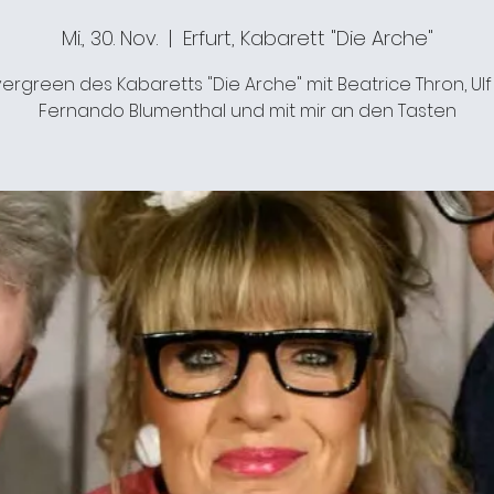
Mi., 30. Nov.
  |  
Erfurt, Kabarett "Die Arche"
ergreen des Kabaretts "Die Arche" mit Beatrice Thron, Ulf
Fernando Blumenthal und mit mir an den Tasten