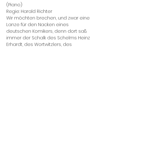
(Piano)
Regie: Harald Richter 
Wir möchten brechen, und zwar eine 
Lanze für den Nacken eines 
deutschen Komikers, denn dort saß 
immer der Schalk des Schelms Heinz 
Erhardt, des Wortwitzlers, des 
mopsfidelen Mannes mit dem 
Wirtschaftswunderbauch, der aus 
demselben heraus wundervolle 
Pointen produzierte, bei denen sich 
so manches Publikum den eigenen 
Bauch vor Lachen hielt.
Diese Veranstaltung teilen