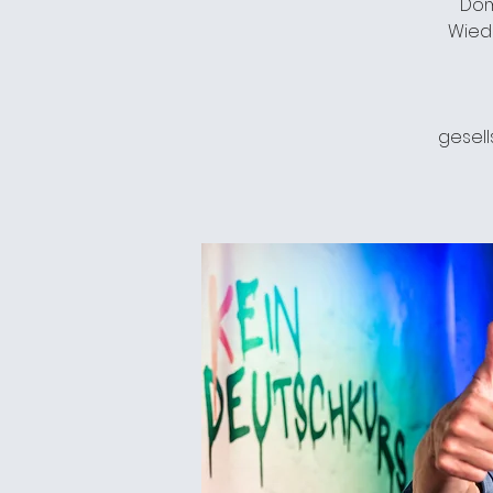
Dom
Wied
gesell