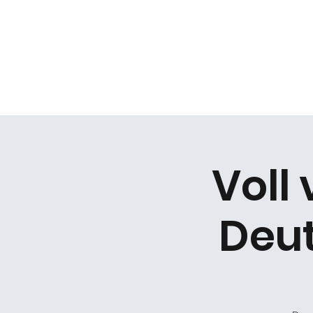
Daniel Gracz
Start
Termine
Über mich
Bermuda Zweiec
Voll
Deut