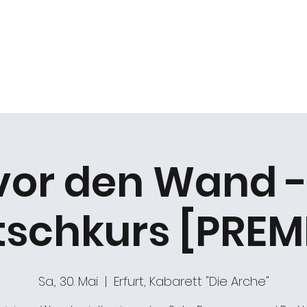
k
Duo Beat2
Kabarett "DIE ARCHE"
Chöre
 vor den Wand -
schkurs [PREM
Sa., 30. Mai
  |  
Erfurt, Kabarett "Die Arche"