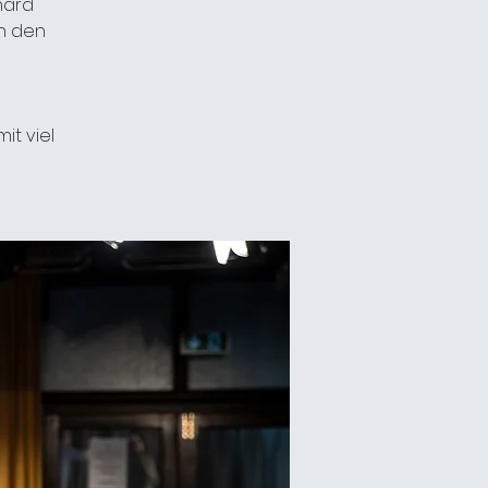
hard
n den
it viel