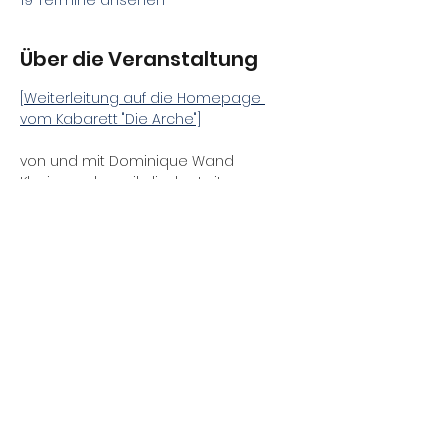
19 Termine ansehen
Über die Veranstaltung
[Weiterleitung auf die Homepage 
vom Kabarett "Die Arche"]
von und mit Dominique Wand
Klavier und musikalische Leitung: 
Daniel Gracz
Schlagzeug: Burkhard Wieditz / Robert 
Kennedy
Regie: Fernando Blumenthal
Premiere: 30.05.2026
Diese Veranstaltung teilen