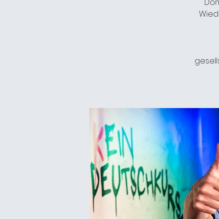
Dom
Wied
gesell