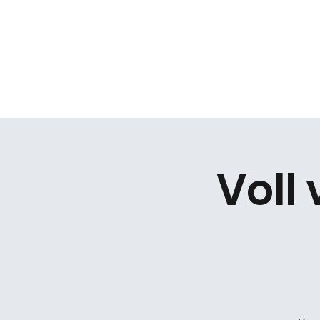
Daniel Gracz
Start
Termine
Über mich
Bermuda Zweiec
Voll