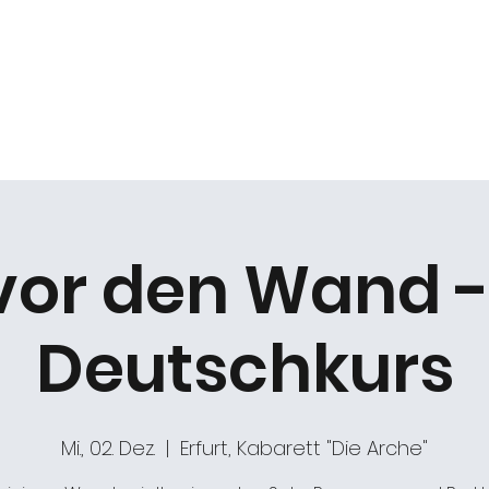
k
Duo Beat2
Kabarett "DIE ARCHE"
Chöre
 vor den Wand -
Deutschkurs
Mi., 02. Dez.
  |  
Erfurt, Kabarett "Die Arche"