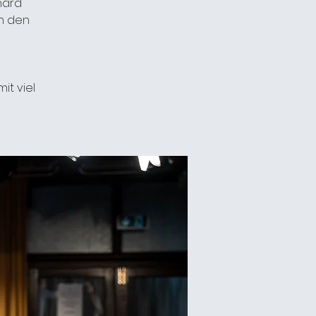
hard
n den
it viel