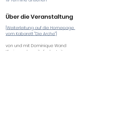
19 Termine ansehen
Über die Veranstaltung
[Weiterleitung auf die Homepage 
vom Kabarett "Die Arche"]
von und mit Dominique Wand
Klavier und musikalische Leitung: 
Daniel Gracz
Schlagzeug: Burkhard Wieditz / Robert 
Kennedy
Regie: Fernando Blumenthal
Premiere: 30.05.2026
Diese Veranstaltung teilen