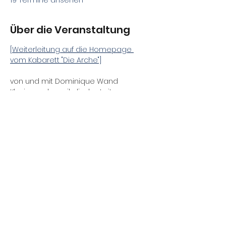
19 Termine ansehen
Über die Veranstaltung
[Weiterleitung auf die Homepage 
vom Kabarett "Die Arche"]
von und mit Dominique Wand
Klavier und musikalische Leitung: 
Daniel Gracz
Schlagzeug: Burkhard Wieditz / Robert 
Kennedy
Regie: Fernando Blumenthal
Premiere: 30.05.2026
Diese Veranstaltung teilen