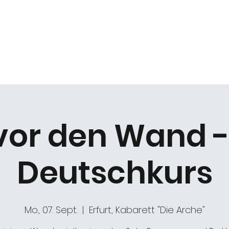
k
Duo Beat2
Kabarett "DIE ARCHE"
Chöre
 vor den Wand -
Deutschkurs
Mo., 07. Sept.
  |  
Erfurt, Kabarett "Die Arche"