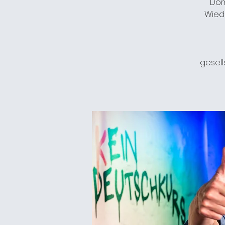
Dom
Wied
gesell