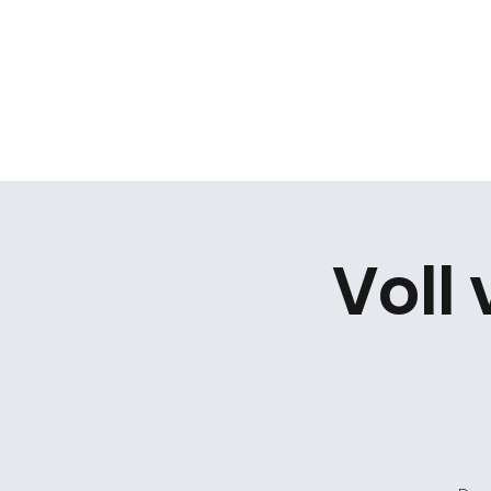
Daniel Gracz
Start
Termine
Über mich
Bermuda Zweiec
Voll