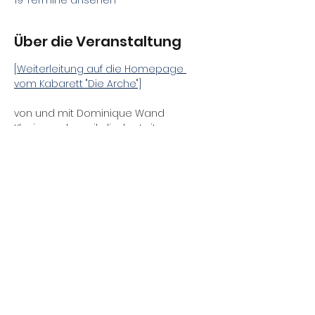
19 Termine ansehen
Über die Veranstaltung
[Weiterleitung auf die Homepage 
vom Kabarett "Die Arche"]
von und mit Dominique Wand
Klavier und musikalische Leitung: 
Daniel Gracz
Schlagzeug: Burkhard Wieditz / Robert 
Kennedy
Regie: Fernando Blumenthal
Premiere: 30.05.2026
Diese Veranstaltung teilen