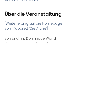
19 Termine ansehen
Über die Veranstaltung
[Weiterleitung auf die Homepage 
vom Kabarett "Die Arche"]
von und mit Dominique Wand
Klavier und musikalische Leitung: 
Daniel Gracz
Schlagzeug: Burkhard Wieditz / Robert 
Kennedy
Regie: Fernando Blumenthal
Premiere: 30.05.2026
Diese Veranstaltung teilen