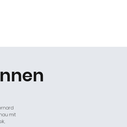
Kontakt
annen
ernard
hau mit
ik,