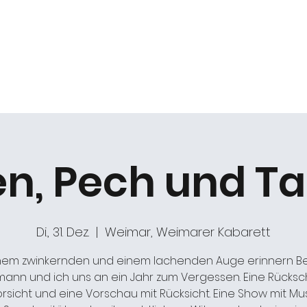
k
Duo Beat2
Kabarett "DIE ARCHE"
Chöre
ten, Pech und T
Di., 31. Dez.
  |  
Weimar, Weimarer Kabarett
inem zwinkernden und einem lachenden Auge erinnern B
mann und ich uns an ein Jahr zum Vergessen. Eine Rücksc
rsicht und eine Vorschau mit Rücksicht. Eine Show mit Mus