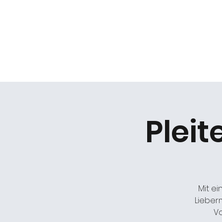
Daniel Gracz
Start
Termine
Über mich
Bermuda Zweiec
Plei
Mit e
Lieber
Vo