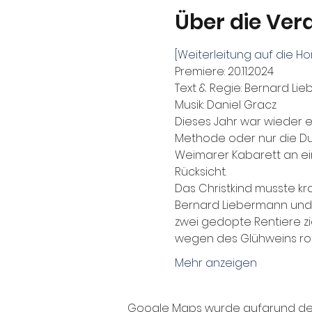
Über die Ver
[Weiterleitung auf die
Premiere: 20.11.2024
Text & Regie: Bernard Li
Musik: Daniel Gracz
Dieses Jahr war wieder e
Methode oder nur die D
Weimarer Kabarett an ein
Rücksicht.
Das Christkind musste kr
Bernard Liebermann und 
zwei gedopte Rentiere zie
wegen des Glühweins ro
Mehr anzeigen
Google Maps wurde aufgrund der A