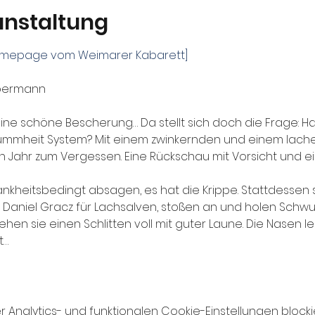
anstaltung
 Homepage vom Weimarer Kabarett]
ebermann
ine schöne Bescherung… Da stellt sich doch die Frage: Ha
ummheit System? Mit einem zwinkernden und einem lache
 Jahr zum Vergessen. Eine Rückschau mit Vorsicht und e
ankheitsbedingt absagen, es hat die Krippe. Stattdessen 
Daniel Gracz für Lachsalven, stoßen an und holen Schwun
hen sie einen Schlitten voll mit guter Laune. Die Nasen le
t…
nalytics- und funktionalen Cookie-Einstellungen blockie