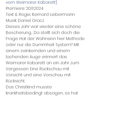
vom Weimarer Kabarett]
Premiere: 20.11.2024
Text & Regie: Bernard Liebermann
Musik: Daniel Gracz
Dieses Jahr war wieder eine schöne 
Bescherung… Da stellt sich doch die 
Frage: Hat der Wahnsinn hier Methode 
oder nur die Dummheit System? Mit 
einem zwinkernden und einem 
lachenden Auge erinnert das 
Weimarer Kabarett an ein Jahr zum 
Vergessen. Eine Rückschau mit 
Vorsicht und eine Vorschau mit 
Rücksicht.
Das Christkind musste 
krankheitsbedingt absagen, es hat 
die Krippe. Stattdessen sorgen die 
zwei Engel Bernard Liebermann und 
Daniel Gracz für Lachsalven, stoßen 
an und holen Schwung fürs neue Jahr. 
Wie zwei gedopte Rentiere ziehen sie 