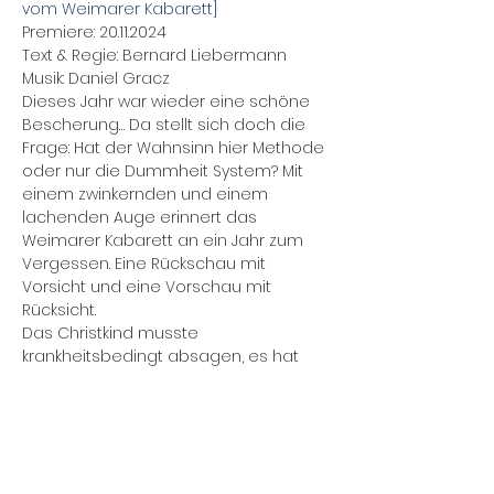
vom Weimarer Kabarett]
Premiere: 20.11.2024
Text & Regie: Bernard Liebermann
Musik: Daniel Gracz
Dieses Jahr war wieder eine schöne 
Bescherung… Da stellt sich doch die 
Frage: Hat der Wahnsinn hier Methode 
oder nur die Dummheit System? Mit 
einem zwinkernden und einem 
lachenden Auge erinnert das 
Weimarer Kabarett an ein Jahr zum 
Vergessen. Eine Rückschau mit 
Vorsicht und eine Vorschau mit 
Rücksicht.
Das Christkind musste 
krankheitsbedingt absagen, es hat 
die Krippe. Stattdessen sorgen die 
zwei Engel Bernard Liebermann und 
Daniel Gracz für Lachsalven, stoßen 
an und holen Schwung fürs neue Jahr. 
Wie zwei gedopte Rentiere ziehen sie 