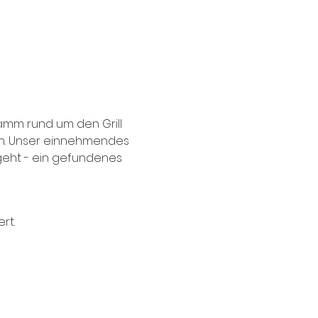
amm rund um den Grill 
ch. Unser einnehmendes 
sgeht - ein gefundenes 
rt.