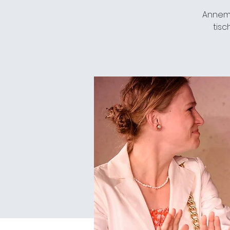
Annema
tisc