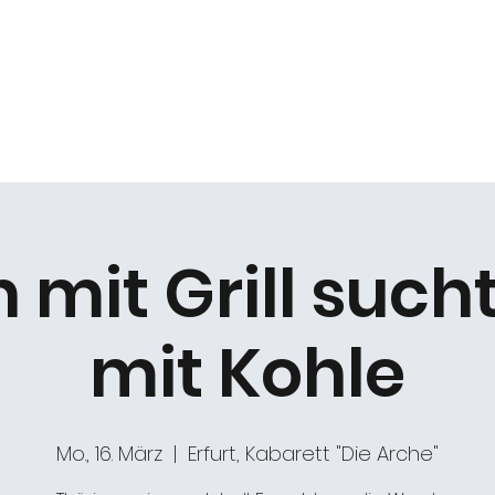
k
Duo Beat2
Kabarett "DIE ARCHE"
Chöre
mit Grill such
mit Kohle
Mo., 16. März
  |  
Erfurt, Kabarett "Die Arche"