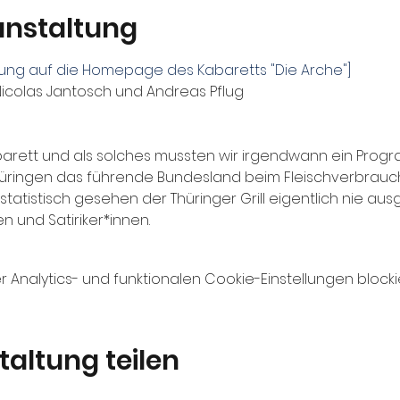
anstaltung
itung auf die Homepage des Kabaretts "Die Arche"]
icolas Jantosch und Andreas Pflug

abarett und als solches mussten wir irgendwann ein Progr
 Thüringen das führende Bundesland beim Fleischverbrau
tatistisch gesehen der Thüringer Grill eigentlich nie au
n und Satiriker*innen.
nalytics- und funktionalen Cookie-Einstellungen blockie
taltung teilen