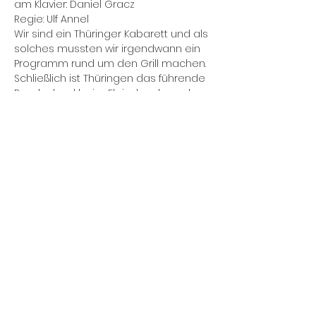
am Klavier: Daniel Gracz

Regie: Ulf Annel
Wir sind ein Thüringer Kabarett und als 
solches mussten wir irgendwann ein 
Programm rund um den Grill machen. 
Schließlich ist Thüringen das führende 
Bundesland beim Fleischverbrauch. 
Unser einnehmendes Wesen sorgt 
dafür, dass statistisch gesehen der 
Thüringer Grill eigentlich nie ausgeht - 
ein gefundenes Fressen für 
Humorist*innen und Satiriker*innen.
Diese Veranstaltung teilen