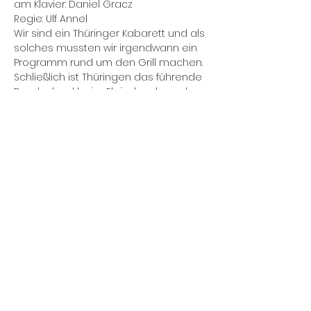
am Klavier: Daniel Gracz

Regie: Ulf Annel
Wir sind ein Thüringer Kabarett und als 
solches mussten wir irgendwann ein 
Programm rund um den Grill machen. 
Schließlich ist Thüringen das führende 
Bundesland beim Fleischverbrauch. 
Unser einnehmendes Wesen sorgt 
dafür, dass statistisch gesehen der 
Thüringer Grill eigentlich nie ausgeht - 
ein gefundenes Fressen für 
Humorist*innen und Satiriker*innen.
Diese Veranstaltung teilen