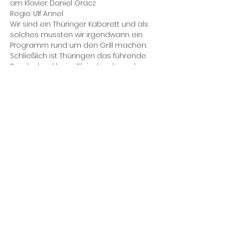
am Klavier: Daniel Gracz

Regie: Ulf Annel
Wir sind ein Thüringer Kabarett und als 
solches mussten wir irgendwann ein 
Programm rund um den Grill machen. 
Schließlich ist Thüringen das führende 
Bundesland beim Fleischverbrauch. 
Unser einnehmendes Wesen sorgt 
dafür, dass statistisch gesehen der 
Thüringer Grill eigentlich nie ausgeht - 
ein gefundenes Fressen für 
Humorist*innen und Satiriker*innen.
Diese Veranstaltung teilen