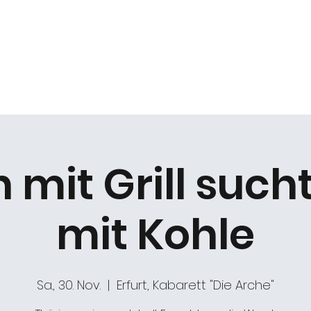
k
Duo Beat2
Kabarett "DIE ARCHE"
Chöre
mit Grill such
mit Kohle
Sa., 30. Nov.
  |  
Erfurt, Kabarett "Die Arche"