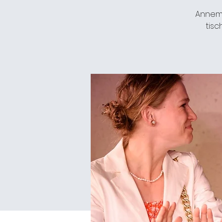
Annema
tisc