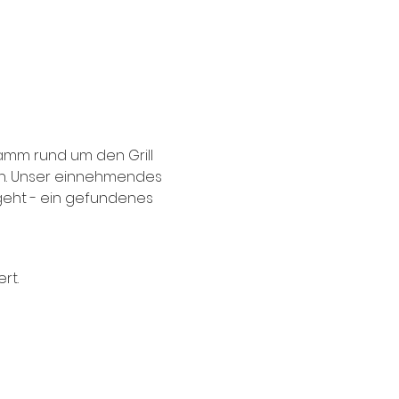
amm rund um den Grill 
ch. Unser einnehmendes 
sgeht - ein gefundenes 
rt.