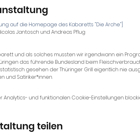
anstaltung
itung auf die Homepage des Kabaretts "Die Arche"]
icolas Jantosch und Andreas Pflug

abarett und als solches mussten wir irgendwann ein Progr
 Thüringen das führende Bundesland beim Fleischverbrau
tatistisch gesehen der Thüringer Grill eigentlich nie au
n und Satiriker*innen.
nalytics- und funktionalen Cookie-Einstellungen blockie
taltung teilen