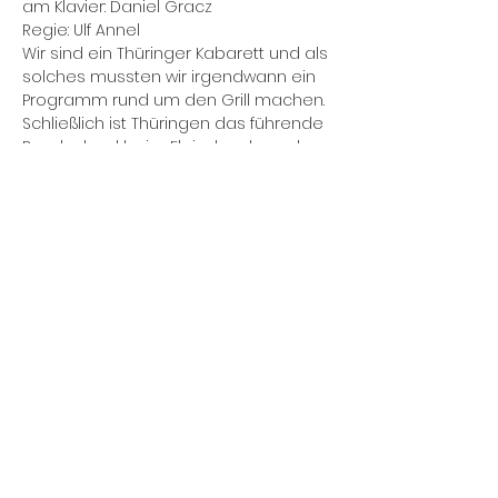
am Klavier: Daniel Gracz

Regie: Ulf Annel
Wir sind ein Thüringer Kabarett und als 
solches mussten wir irgendwann ein 
Programm rund um den Grill machen. 
Schließlich ist Thüringen das führende 
Bundesland beim Fleischverbrauch. 
Unser einnehmendes Wesen sorgt 
dafür, dass statistisch gesehen der 
Thüringer Grill eigentlich nie ausgeht - 
ein gefundenes Fressen für 
Humorist*innen und Satiriker*innen.
Diese Veranstaltung teilen