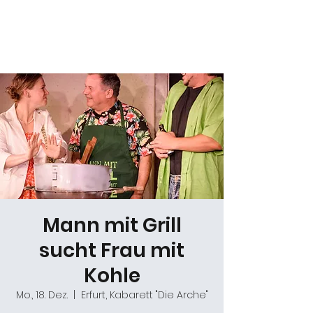
Daniel Gracz
Mann mit Grill
sucht Frau mit
Kohle
Mo., 18. Dez.
  |  
Erfurt, Kabarett "Die Arche"