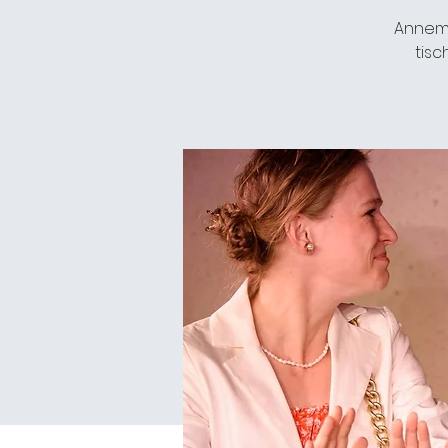
Annema
tisc