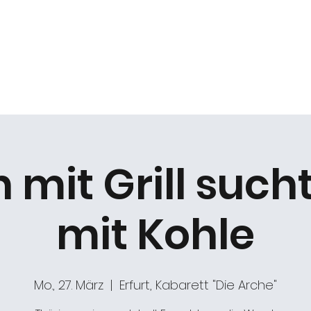
k
Duo Beat2
Kabarett "DIE ARCHE"
Chöre
mit Grill such
mit Kohle
Mo., 27. März
  |  
Erfurt, Kabarett "Die Arche"