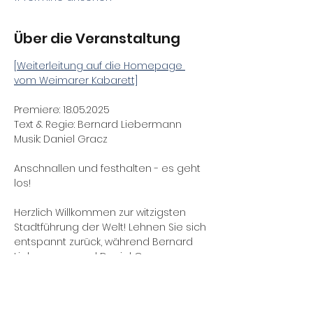
Über die Veranstaltung
[Weiterleitung auf die Homepage 
vom Weimarer Kabarett]
Premiere: 18.05.2025
Text & Regie: Bernard Liebermann
Musik: Daniel Gracz
Anschnallen und festhalten - es geht 
los!
Herzlich Willkommen zur witzigsten 
Stadtführung der Welt! Lehnen Sie sich 
entspannt zurück, während Bernard 
Liebermann und Daniel Gracz ganz 
Weimar auf die Bühne bringen. Diese 
zwei Stadtführer helfen Ihnen beim 
lustigen Lustwandeln im Park an der 