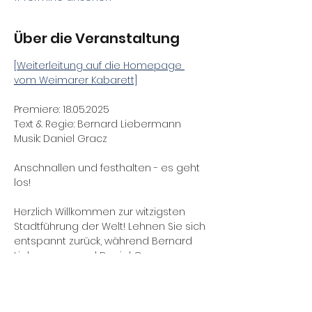
Über die Veranstaltung
[Weiterleitung auf die Homepage 
vom Weimarer Kabarett]
Premiere: 18.05.2025
Text & Regie: Bernard Liebermann
Musik: Daniel Gracz
Anschnallen und festhalten - es geht 
los!
Herzlich Willkommen zur witzigsten 
Stadtführung der Welt! Lehnen Sie sich 
entspannt zurück, während Bernard 
Liebermann und Daniel Gracz ganz 
Weimar auf die Bühne bringen. Diese 
zwei Stadtführer helfen Ihnen beim 
lustigen Lustwandeln im Park an der 