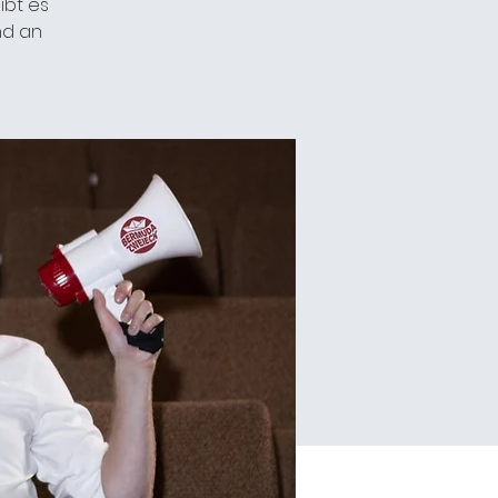
ibt es
nd an