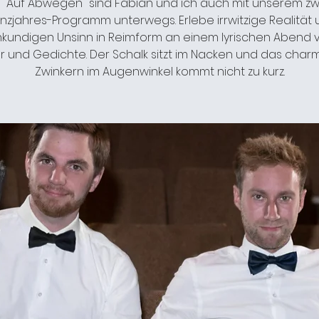
 "Auf Abwegen" sind Fabian und ich auch mit unserem zw
zjahres-Programm unterwegs. Erlebe irrwitzige Realität
kundigen Unsinn in Reimform an einem lyrischen Abend v
r und Gedichte. Der Schalk sitzt im Nacken und das cha
Zwinkern im Augenwinkel kommt nicht zu kurz.