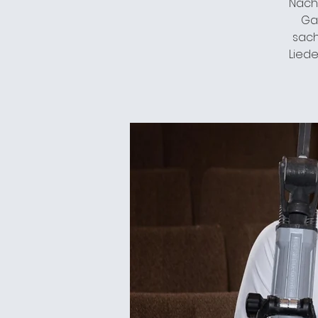
Nach
Gan
sach
Liede