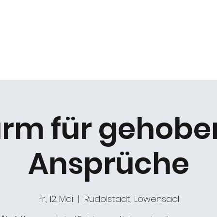
k
Duo Beat2
Kabarett "DIE ARCHE"
Chöre
ärm für gehobe
Ansprüche
Fr., 12. Mai
  |  
Rudolstadt, Löwensaal