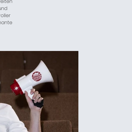
eiten
 und
oller
rmante