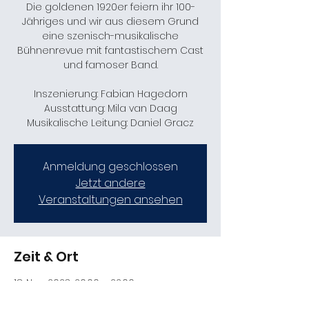
Die goldenen 1920er feiern ihr 100-
Jähriges und wir aus diesem Grund
eine szenisch-musikalische
Bühnenrevue mit fantastischem Cast
und famoser Band.
Inszenierung: Fabian Hagedorn
Ausstattung: Mila van Daag
Musikalische Leitung: Daniel Gracz
Anmeldung geschlossen
Jetzt andere
Veranstaltungen ansehen
Zeit & Ort
18. Nov. 2023, 20:00 – 22:00
Erfurt, Theater (STUDIO.BOX), Theaterpl. 1,