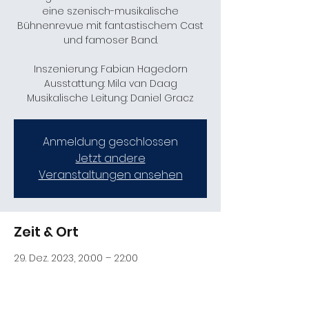
eine szenisch-musikalische
Bühnenrevue mit fantastischem Cast
und famoser Band.
Inszenierung: Fabian Hagedorn
Ausstattung: Mila van Daag
Musikalische Leitung: Daniel Gracz
Anmeldung geschlossen
Jetzt andere
Veranstaltungen ansehen
Zeit & Ort
29. Dez. 2023, 20:00 – 22:00
Erfurt, Theater (STUDIO.BOX), Theaterpl. 1,
99084 Erfurt, Deutschland