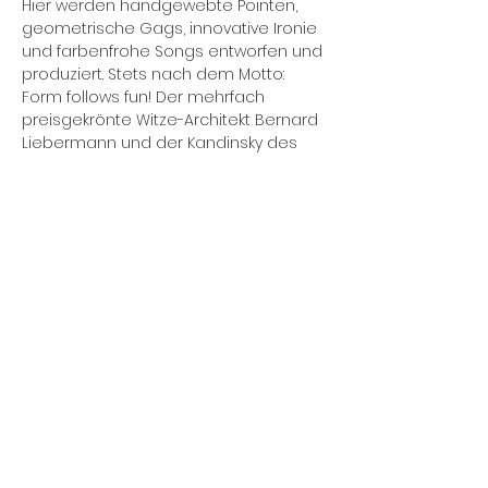
Hier werden handgewebte Pointen, 
geometrische Gags, innovative Ironie 
und farbenfrohe Songs entworfen und 
produziert. Stets nach dem Motto: 
Form follows fun! Der mehrfach 
preisgekrönte Witze-Architekt Bernard 
Liebermann und der Kandinsky des 
Klaviers Daniel Gracz schauen lieber 
Mies van der Rohe als blöd aus der 
Wäsche. Ob politische Pointe oder 
musikalischer Ulk – hier ist gute Laune 
garantiert!
Herzlich willkommen also zum Humor-
Lehrgang des Bauhauses. Bitte 
bringen Sie folgende 
Arbeitsmaterialien selbst mit: Ein 
strapazierfähiges Zwerchfell, Humor in 
mehrfacher Ausführung (schwarz, fein, 
flach) und Taschentücher…
Mehr anzeigen