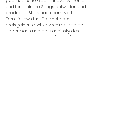
geometrische Gags, innovative Ironie 
und farbenfrohe Songs entworfen und 
produziert. Stets nach dem Motto: 
Form follows fun! Der mehrfach 
preisgekrönte Witze-Architekt Bernard 
Liebermann und der Kandinsky des 
Klaviers Daniel Gracz schauen lieber 
Mies van der Rohe als blöd aus der 
Wäsche. Ob politische Pointe oder 
musikalischer Ulk – hier ist gute Laune 
garantiert!
Herzlich willkommen also zum Humor-
Lehrgang des Bauhauses. Bitte 
bringen Sie folgende 
Arbeitsmaterialien selbst mit: Ein 
strapazierfähiges Zwerchfell, Humor in 
mehrfacher Ausführung (schwarz, fein, 
flach) und Taschentücher…
Mehr anzeigen