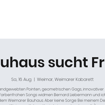
k
Duo Beat2
Kabarett "DIE ARCHE"
Chöre
uhaus sucht F
Sa., 16. Aug.
  |  
Weimar, Weimarer Kabarett
andgewebten Pointen, geometrischen Gags, innovativer 
farbenfrohen Songs widmen Bernard Liebermann und ic
dem Weimarer Bauhaus. Aber keine Sorge: Bei meinem De