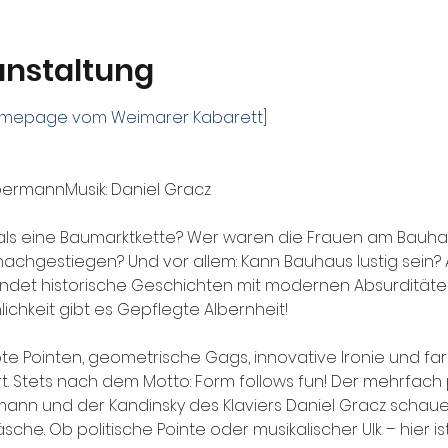
anstaltung
 Homepage vom Weimarer Kabarett]
ebermannMusik: Daniel Gracz
als eine Baumarktkette? Wer waren die Frauen am Bauhau
nachgestiegen? Und vor allem: Kann Bauhaus lustig sein? A
ndet historische Geschichten mit modernen Absurditäte
ichkeit gibt es Gepflegte Albernheit!
 Pointen, geometrische Gags, innovative Ironie und fa
. Stets nach dem Motto: Form follows fun! Der mehrfach 
mann und der Kandinsky des Klaviers Daniel Gracz schaue
che. Ob politische Pointe oder musikalischer Ulk – hier is