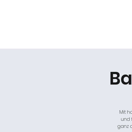
Daniel Gracz
Start
Termine
Über mich
Bermuda Zweiec
Ba
Mit h
und 
ganz 