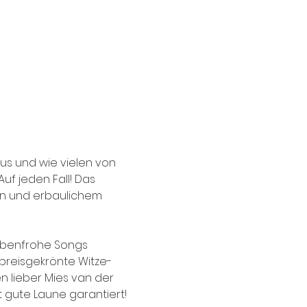
s und wie vielen von 
uf jeden Fall! Das 
n und erbaulichem 
rbenfrohe Songs 
preisgekrönte Witze-
n lieber Mies van der 
t gute Laune garantiert!