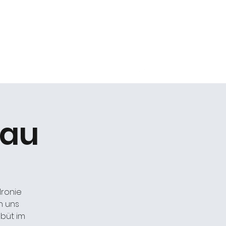
Kontakt
rau
Ironie
h uns
büt im