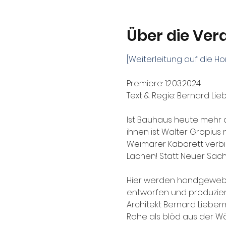
Über die Ver
[Weiterleitung auf die
Premiere: 12.03.2024
Text & Regie: Bernard Li
Ist Bauhaus heute mehr 
ihnen ist Walter Gropius 
Weimarer Kabarett verbi
Lachen! Statt Neuer Sachl
Hier werden handgewebte
entworfen und produziert
Architekt Bernard Lieber
Rohe als blöd aus der Wäs