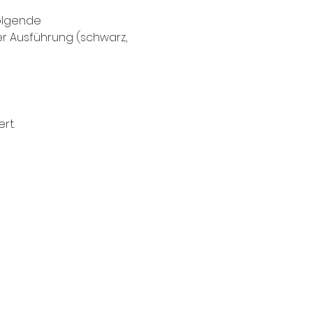
olgende 
er Ausführung (schwarz, 
rt.