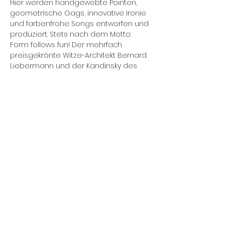
Hier werden handgewebte Pointen, 
geometrische Gags, innovative Ironie 
und farbenfrohe Songs entworfen und 
produziert. Stets nach dem Motto: 
Form follows fun! Der mehrfach 
preisgekrönte Witze-Architekt Bernard 
Liebermann und der Kandinsky des 
Klaviers Daniel Gracz schauen lieber 
Mies van der Rohe als blöd aus der 
Wäsche. Ob politische Pointe oder 
musikalischer Ulk – hier ist gute Laune 
garantiert!
Herzlich willkommen also zum Humor-
Lehrgang des Bauhauses. Bitte 
bringen Sie folgende 
Arbeitsmaterialien selbst mit: Ein 
strapazierfähiges Zwerchfell, Humor in 
mehrfacher Ausführung (schwarz, fein, 
flach) und Taschentücher…
Mehr anzeigen