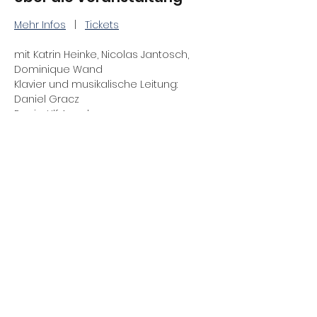
Mehr Infos
   |   
Tickets
mit Katrin Heinke, Nicolas Jantosch, 
Dominique Wand
Klavier und musikalische Leitung: 
Daniel Gracz
Regie: Ulf Annel
Premiere: 18.10.2025
Auf den Busch geklopft
Mehr anzeigen
Diese Veranstaltung teilen