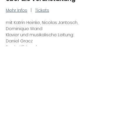
Mehr Infos
   |   
Tickets
mit Katrin Heinke, Nicolas Jantosch, 
Dominique Wand
Klavier und musikalische Leitung: 
Daniel Gracz
Regie: Ulf Annel
Premiere: 18.10.2025
Auf den Busch geklopft
Mehr anzeigen
Diese Veranstaltung teilen