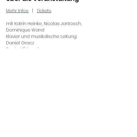
Mehr Infos
   |   
Tickets
mit Katrin Heinke, Nicolas Jantosch, 
Dominique Wand
Klavier und musikalische Leitung: 
Daniel Gracz
Regie: Ulf Annel
Premiere: 18.10.2025
Auf den Busch geklopft
Mehr anzeigen
Diese Veranstaltung teilen