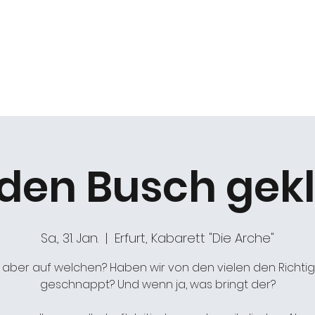
k
Duo Beat2
Kabarett "DIE ARCHE"
Chöre
 den Busch gekl
Sa., 31. Jan.
  |  
Erfurt, Kabarett "Die Arche"
, aber auf welchen? Haben wir von den vielen den Richti
geschnappt? Und wenn ja, was bringt der?