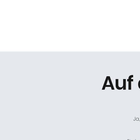
Daniel Gracz
Start
Termine
Über mich
Bermuda Zweiec
Auf
Ja