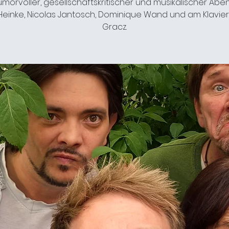
umorvoller, gesellschaftskritischer und musikalischer Abe
 Heinke, Nicolas Jantosch, Dominique Wand und am Klavier
Gracz.