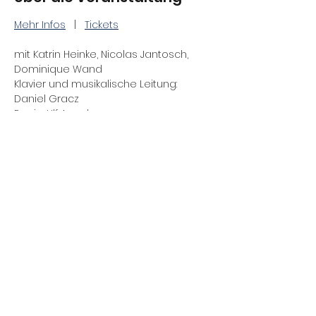
Mehr Infos
   |   
Tickets
mit Katrin Heinke, Nicolas Jantosch, 
Dominique Wand
Klavier und musikalische Leitung: 
Daniel Gracz
Regie: Ulf Annel
Premiere: 18.10.2025
Auf den Busch geklopft
Mehr anzeigen
Diese Veranstaltung teilen