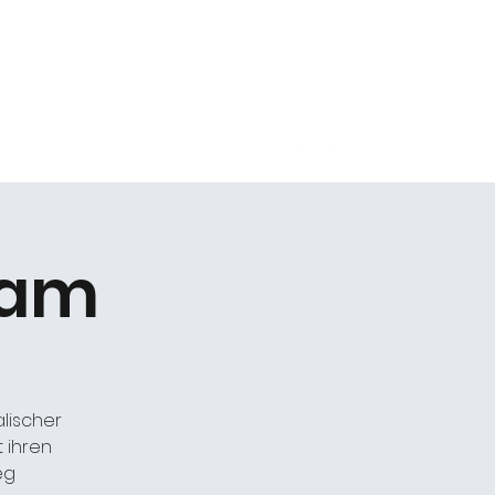
Kontakt
slam
alischer
 ihren
eg