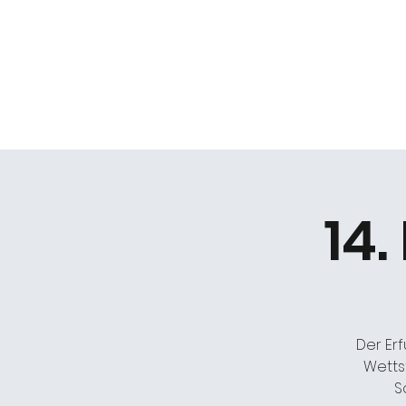
Daniel Gracz
Start
Termine
Über mich
Bermuda Zweiec
14.
Der Erf
Wetts
S