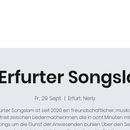
k
Duo Beat2
Kabarett "DIE ARCHE"
Chöre
 Erfurter Song
Fr., 29. Sept.
  |  
Erfurt, Nerly
urter Songslam ist seit 2020 ein freundschaftlicher, musik
treit zwischen Liedermacher:innen, die in acht Minuten mit
ongs um die Gunst der Anwesenden buhlen. Über den Si