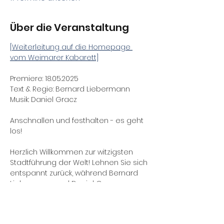
Über die Veranstaltung
[Weiterleitung auf die Homepage 
vom Weimarer Kabarett]
Premiere: 18.05.2025
Text & Regie: Bernard Liebermann
Musik: Daniel Gracz
Anschnallen und festhalten - es geht 
los!
Herzlich Willkommen zur witzigsten 
Stadtführung der Welt! Lehnen Sie sich 
entspannt zurück, während Bernard 
Liebermann und Daniel Gracz ganz 
Weimar auf die Bühne bringen. Diese 
zwei Stadtführer helfen Ihnen beim 
lustigen Lustwandeln im Park an der 